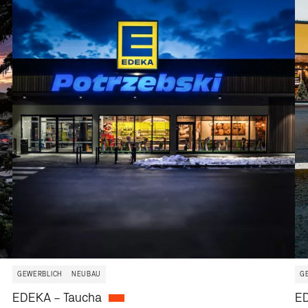
GEWERBLICH
NEUBAU
G
EDEKA – Taucha
ED