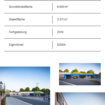
Grundstücksfläche
6.600
m²
Objektfläche
2.371
m²
Fertigstellung
2019
Eigentümer
EDEKA