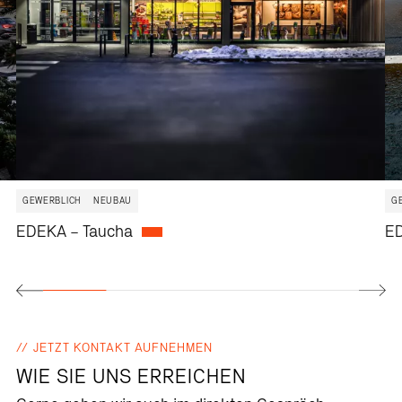
GEWERBLICH
NEUBAU
G
EDEKA – Taucha
ED
JETZT KONTAKT AUFNEHMEN
WIE SIE UNS ERREICHEN